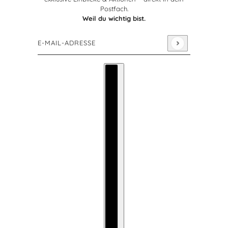
Postfach.
Weil du wichtig bist.
E-Mail-Adresse
Diese Website ist durch hCaptcha geschützt und es gelte
Länderauswahl